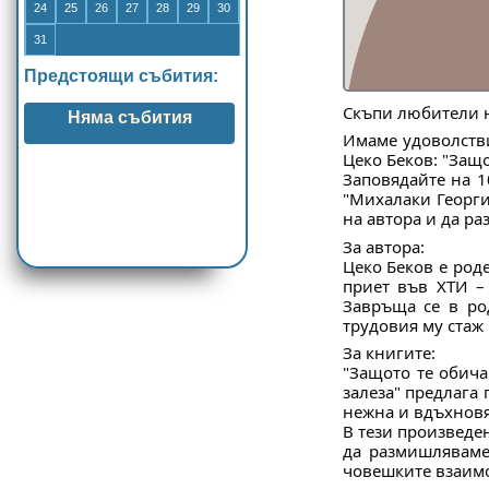
24
25
26
27
28
29
30
31
Предстоящи събития:
Скъпи любители н
Няма събития
Имаме удоволстви
Цеко Беков: "Защо
Заповядайте на 1
"Михалаки Георги
на автора и да ра
За автора:
Цеко Беков е род
приет във ХТИ –
Завръща се в ро
трудовия му стаж
За книгите:
"Защото те обич
залеза" предлага 
нежна и вдъхновя
В тези произведен
да размишляваме
човешките взаим