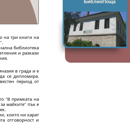
БиблиоПоща
о на три книги на
".
онална библиотека
атления и разкази
ния.
назия в града и е
да се дипломира.
вестен период от
о "В примката на
 за майките" пък е
ек.
ии, които ни карат
та отговорност и