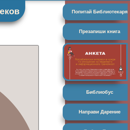
Беков
Попитай Библиотекаря
Презапиши книга
Библиобус
Направи Дарение