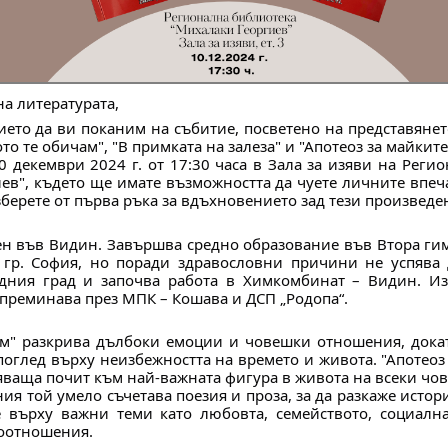
а литературата,
ето да ви поканим на събитие, посветено на представянет
то те обичам", "В примката на залеза" и "Апотеоз за майките
0 декември 2024 г. от 17:30 часа в Зала за изяви на Реги
ев", където ще имате възможността да чуете личните впеч
зберете от първа ръка за вдъхновението зад тези произведе
ен във Видин. Завършва средно образование във Втора гим
 гр. София, но поради здравословни причини не успява 
дния град и започва работа в Химкомбинат – Видин. Из
 преминава през МПК – Кошава и ДСП „Родопа“.
ам" разкрива дълбоки емоции и човешки отношения, докат
поглед върху неизбежността на времето и живота. "Апотеоз
ваща почит към най-важната фигура в живота на всеки чов
ия той умело съчетава поезия и проза, за да разкаже истор
 върху важни теми като любовта, семейството, социална
оотношения.