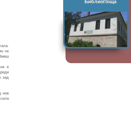
БиблиоПоща
гала.
мо че
 бивш
 не е
преди
о зад
д нов
 сила