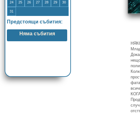
24
25
26
27
28
29
30
31
Предстоящи събития:
Няма събития
НЯК
Млад
Дока
нещо
поли
Колк
прос
фата
всич
КОГ
Прод
случ
отст