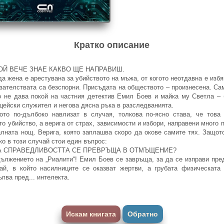
Кратко описание
ОЙ ВЕЧЕ ЗНАЕ КАКВО ЩЕ НАПРАВИШ.
а жена е арестувана за убийството на мъжа, от когото неотдавна е избя
зателствата са безспорни. Присъдата на обществото – произнесена. Са
 не дава покой на частния детектив Емил Боев и майка му Светла –
цейски служител и негова дясна ръка в разследванията.
ото по-дълбоко навлизат в случая, толкова по-ясно става, че това
то убийство, а верига от страх, зависимости и избори, направени много 
лната нощ. Верига, която заплашва скоро да окове самите тях. Защот
ко в този случай стои един въпрос:
А СПРАВЕДЛИВОСТТА СЕ ПРЕВРЪЩА В ОТМЪЩЕНИЕ?
ължението на „Риалити“! Емил Боев се завръща, за да се изправи пре
ай, в който насилниците се оказват жертви, а грубата физическата
ъпва пред... интелекта.
Искам книгата
Обратно