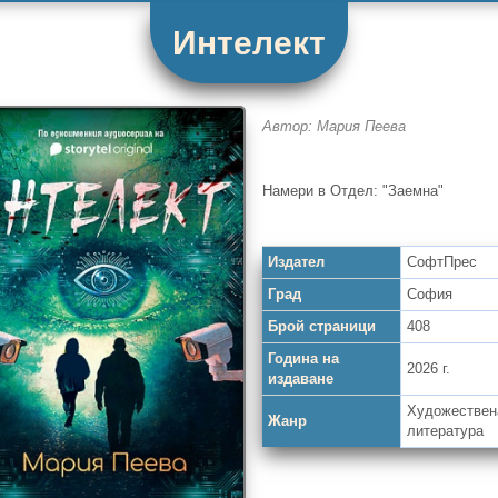
Интелект
Автор: Мария Пеева
Намери в Отдел: "Заемна"
Издател
СофтПрес
Град
София
Брой страници
408
Година на
2026 г.
издаване
Художествен
Жанр
литература