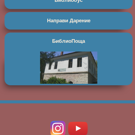
Библиобус
Направи Дарение
БиблиоПоща