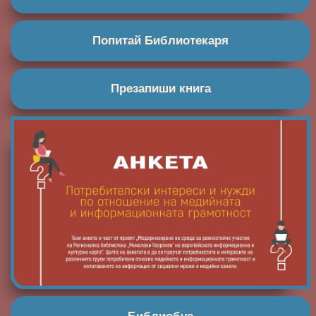
Попитай Библиотекаря
Презапиши книга