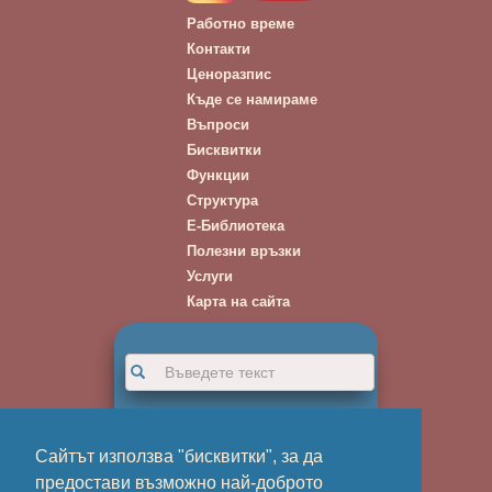
Работно време
Контакти
Ценоразпис
Къде се намираме
Въпроси
Бисквитки
Функции
Структура
Е-Библиотека
Полезни връзки
Услуги
Карта на сайта
Нови Книги
Новини
Сайтът използва "бисквитки", за да
Галерии
Абонаменти
предостави възможно най-доброто