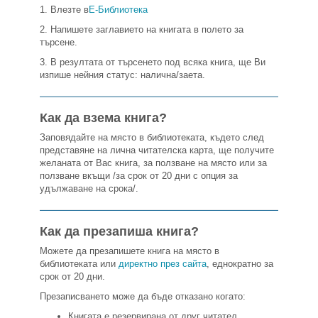
1. Влезте в
Е-Библиотека
2. Напишете заглавието на книгата в полето за
търсене.
3. В резултата от търсенето под всяка книга, ще Ви
изпише нейния статус: налична/заета.
Как да взема книга?
Заповядайте на място в библиотеката, където след
представяне на лична читателска карта, ще получите
желаната от Вас книга, за ползване на място или за
ползване вкъщи /за срок от 20 дни с опция за
удължаване на срока/.
Как да презапиша книга?
Можете да презапишете книга на място в
библиотеката или
директно през сайта
, еднократно за
срок от 20 дни.
Презаписването може да бъде отказано когато:
Книгата е резервирана от друг читател.