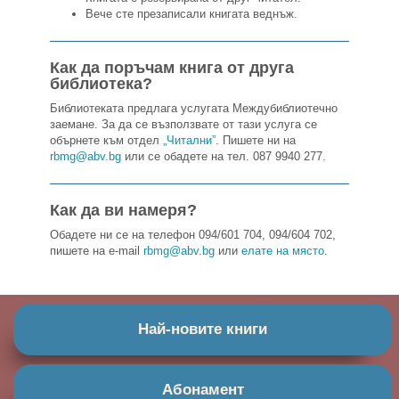
Вече сте презаписали книгата веднъж.
Как да поръчам книга от друга
библиотека?
Библиотеката предлага услугата Междубиблиотечно
заемане. За да се възползвате от тази услуга се
обърнете към отдел
„Читални”.
Пишете ни на
rbmg@abv.bg
или се обадете на тел. 087 9940 277.
Как да ви намеря?
Обадете ни се на телефон 094/601 704, 094/604 702,
пишете на e-mail
rbmg@abv.bg
или
елате на място
.
Най-новите книги
Абонамент