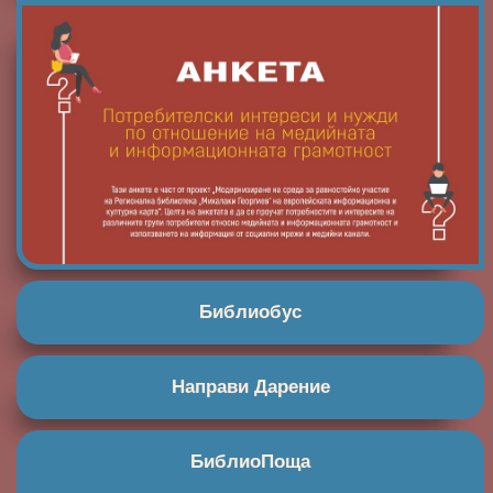
Библиобус
Направи Дарение
БиблиоПоща