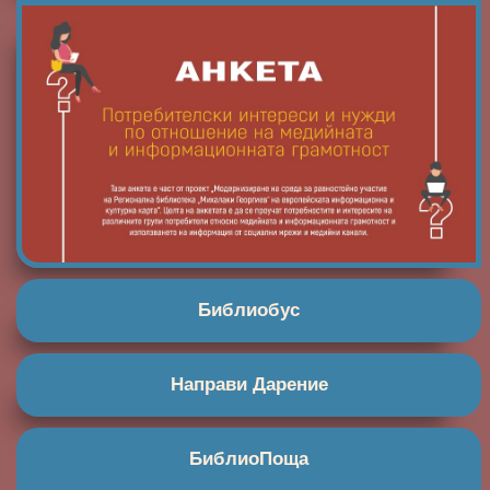
Библиобус
Направи Дарение
БиблиоПоща