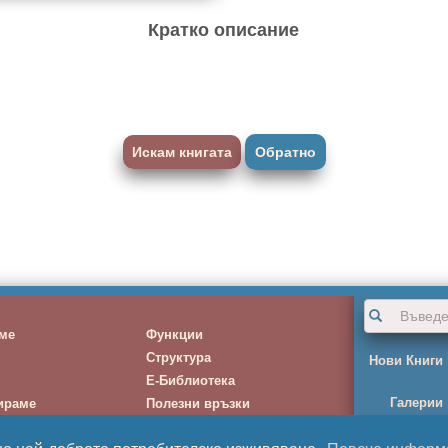
Кратко описание
Искам книгата
Обратно
ме
Функции
Структура
Нови Книги
Е-Библиотека
Галерии
ираме
Полезни връзки
Услуги