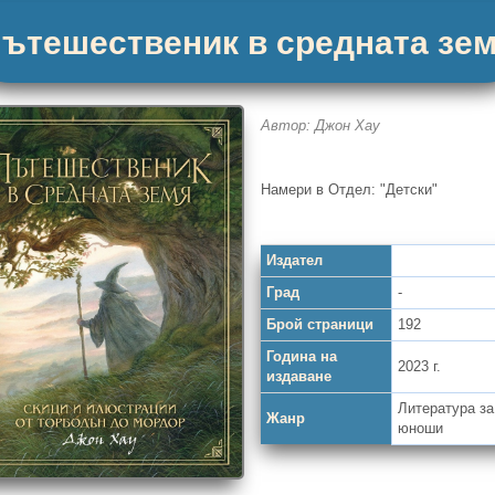
ътешественик в средната зе
Автор: Джон Хау
Намери в Отдел: "Детски"
Издател
Град
-
Брой страници
192
Година на
2023 г.
издаване
Литература за
Жанр
юноши