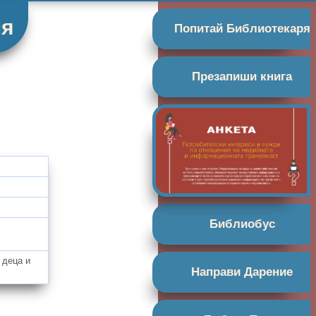
мя
Попитай Библиотекаря
Презапиши книга
Библиобус
 деца и
Направи Дарение