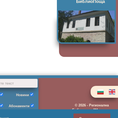
БиблиоПоща
Новини
©
2026 - Регионална
Абонаменти
Библиотека "Михалаки
Георгиев"- гр. Видин