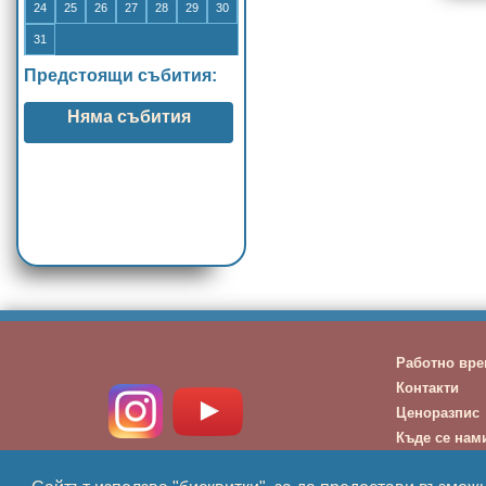
24
25
26
27
28
29
30
31
Предстоящи събития:
Няма събития
Работно вре
Контакти
Ценоразпис
Къде се нам
Въпроси