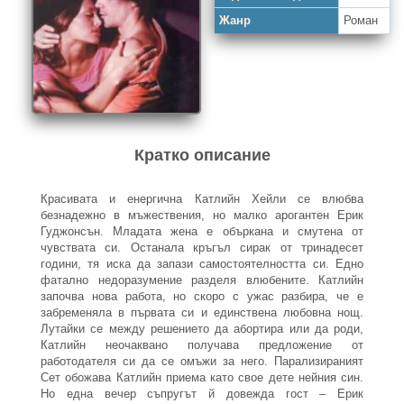
Жанр
Роман
Кратко описание
Красивата и енергична Катлийн Хейли се влюбва
безнадежно в мъжествения, но малко арогантен Ерик
Гуджонсън. Младата жена е объркана и смутена от
чувствата си. Останала кръгъл сирак от тринадесет
години, тя иска да запази самостоятелността си. Едно
фатално недоразумение разделя влюбените. Катлийн
започва нова работа, но скоро с ужас разбира, че е
забременяла в първата си и единствена любовна нощ.
Лутайки се между решението да абортира или да роди,
Катлийн неочаквано получава предложение от
работодателя си да се омъжи за него. Парализираният
Сет обожава Катлийн приема като свое дете нейния син.
Но една вечер съпругът й довежда гост – Ерик