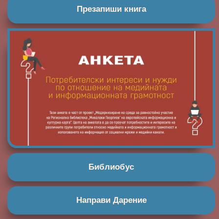
Презапиши книга
Библиобус
Направи Дарение