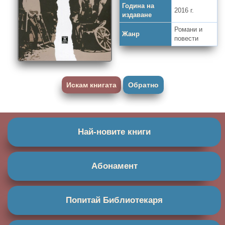
Година на
2016 г.
издаване
Романи и
Жанр
повести
Искам книгата
Обратно
Най-новите книги
Абонамент
Попитай Библиотекаря