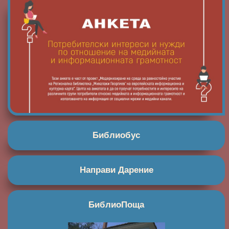
Библиобус
Направи Дарение
БиблиоПоща