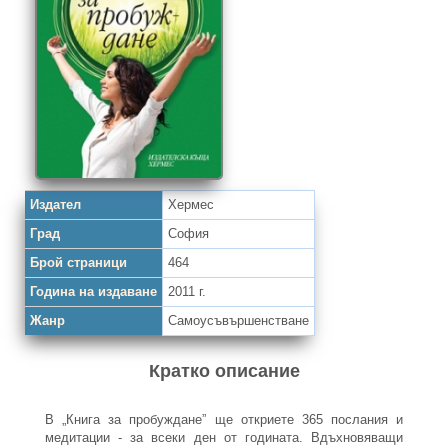
Издател
Хермес
Град
София
Брой страници
464
Година на издаване
2011 г.
Жанр
Самоусъвършенстване
Кратко описание
В „Книга за пробуждане” ще откриете 365 послания и
медитации - за всеки ден от годината. Вдъхновяващи