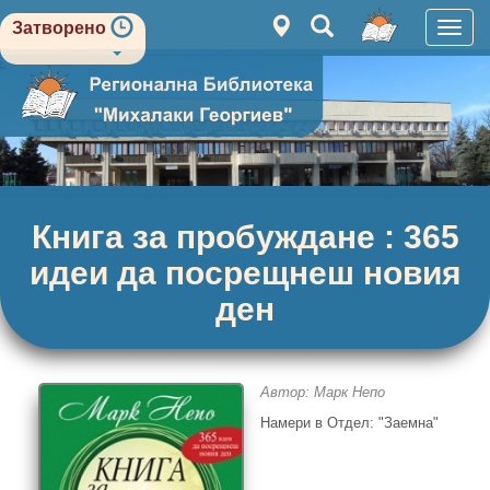
Затворено
Вклю
навиг
Книга за пробуждане : 365
идеи да посрещнеш новия
ден
Автор: Марк Непо
Намери в Отдел: "Заемна"